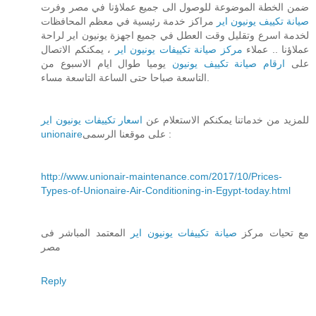
ضمن الخطة الموضوعة للوصول الى جميع عملاؤنا في مصر وفرت
صيانة تكييف يونيون اير
مراكز خدمة رئيسية في معظم المحافظات
لخدمة اسرع وتقليل وقت العطل في جميع اجهزة يونيون اير لراحة
عملاؤنا .. عملاء
مركز صيانة تكييفات يونيون اير
، يمكنكم الاتصال
على
ارقام صيانة تكييف يونيون
يوميا طوال ايام الاسبوع من
التاسعة صباحا حتى الساعة التاسعة مساء.
للمزيد من خدماتنا يمكنكم الاستعلام عن
اسعار تكييفات يونيون اير
unionaire
على موقعنا الرسمى :
http://www.unionair-maintenance.com/2017/10/Prices-
Types-of-Unionaire-Air-Conditioning-in-Egypt-today.html
مع تحيات مركز
صيانة تكييفات يونيون اير
المعتمد المباشر فى
مصر
Reply