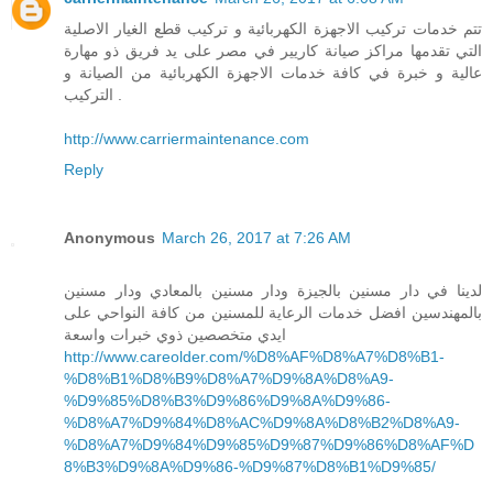
تتم خدمات تركيب الاجهزة الكهربائية و تركيب قطع الغيار الاصلية
التي تقدمها مراكز صيانة كاريير في مصر على يد فريق ذو مهارة
عالية و خبرة في كافة خدمات الاجهزة الكهربائية من الصيانة و
التركيب .
http://www.carriermaintenance.com
Reply
Anonymous
March 26, 2017 at 7:26 AM
لدينا في دار مسنين بالجيزة ودار مسنين بالمعادي ودار مسنين
بالمهندسين افضل خدمات الرعاية للمسنين من كافة النواحي على
ايدي متخصصين ذوي خبرات واسعة
http://www.careolder.com/%D8%AF%D8%A7%D8%B1-
%D8%B1%D8%B9%D8%A7%D9%8A%D8%A9-
%D9%85%D8%B3%D9%86%D9%8A%D9%86-
%D8%A7%D9%84%D8%AC%D9%8A%D8%B2%D8%A9-
%D8%A7%D9%84%D9%85%D9%87%D9%86%D8%AF%D
8%B3%D9%8A%D9%86-%D9%87%D8%B1%D9%85/