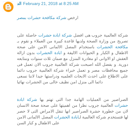
الد
February 21, 2018 at 8:25 AM
ارخص
شركة مكافحة حشرات بمصر
شركة العالمية جروب هى افضل
شركة ابادة حشرات
حاصلة على
تصريح من وزارة الصحة ولديها قاعدة كبيرة من العملاء و نقوم بـ
مكافحة الحشرات
باستخدام المصل الالمانى الامن على صحة
الاطفال و الكبار و الحيوانات الاليفة و
ابادة الحشرات
بدون ازالة
العفش او الاوانى او مغادرة المنزل مع ضمان ثلاث سنوات ومتابعه
دورية. و بفضل الله اصبحت شركة العالمية جروب الان تعمل فى
جميع محافظات مصر و تعمل خبراء شركة العالمية جروب دائما
على الاطلاع على احدث الابحاث العلميه ودراستها جيدا لاننا نسعى
دائما الى منزل امن نظيف خالى من الحشرات نهائيا
الصراصير من العمليات الهامة جدا التى تهتم بها
شركة ابادة
حشرات
العالمية جروب نظرا من اهميتها على صحة صحة الانسان
لان من خطورة حشرة الصراصير انها تنقل الامراض التى لا حصر
لها فتستخدم شركة العالمية لـ
ابادة الحشرات
المصل الالمانى الامن
على الاطفال و كبار السن