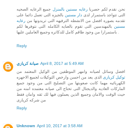
نحن نقدم لكم حصريا
رعايه مسنين بالمنزل
جميع الرعايه الصحيه
التى تتواجد باستمرار لدى
دار مسنين
بالجيزه التى تعمل دائما على
تقدمه بصوره افضل من الانشطه الترفيهه التى تريدونها من
رعايه
مسنين
بالمهندسين التى تقوم بالعنايه الكامله التى نتوفرها لكم
باستمرارا من وجود طاقم كامل للدكاتره وجميع العاملين عليها .
Reply
صيانة كريازي
April 8, 2017 at 5:49 AM
افضل وسائل لصيانه وامهر الموظفين من الوكيل المعتمد من
توكيل كريازى
الذى يعد من احسن وارخص التوكيلات لجميع الاجهزه
الكهربائيه مهما كانت صعوبتها من التصليح التى من وجود جميع
الماركات العاديه والديجتال التى تحتاج الى صيانه معتمده امنه من
حيث الوقت والامان وجميع الذين يعملون فيها لك ثقه وامان فقط
من شركه كريازى
Reply
Unknown
April 10, 2017 at 3:58 AM