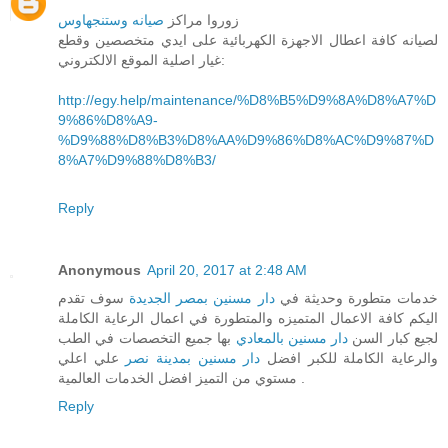
زوروا مراكز
صيانه وستنجهاوس
لصيانه كافة اعطال الاجهزة الكهربائية على ايدي متخصصين وقطع
غيار اصلية الموقع الالكتروني:
http://egy.help/maintenance/%D8%B5%D9%8A%D8%A7%D
9%86%D8%A9-
%D9%88%D8%B3%D8%AA%D9%86%D8%AC%D9%87%D
8%A7%D9%88%D8%B3/
Reply
Anonymous
April 20, 2017 at 2:48 AM
خدمات متطورة وحديثة في
دار مسنين بمصر الجديدة
سوف تقدم
اليكم كافة الاعمال المتميزه والمتطورة في اعمال الرعاية الكاملة
لجيع كبار السن
دار مسنين بالمعادي
بها جميع التخصصات في الطب
والرعاية الكاملة للكبر افضل
دار مسنين بمدينة نصر
علي اعلي
مستوي من التميز افضل الخدمات العالمية .
Reply