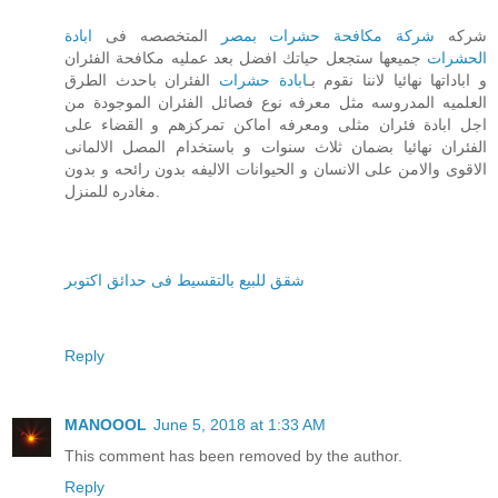
شركه
شركة مكافحة حشرات بمصر
المتخصصه فى
ابادة
الحشرات
جميعها ستجعل حياتك افضل بعد عمليه مكافحة الفئران
و اباداتها نهائيا لاننا نقوم بـ
ابادة حشرات
الفئران باحدث الطرق
العلميه المدروسه مثل معرفه نوع فصائل الفئران الموجودة من
اجل ابادة فئران مثلى ومعرفه اماكن تمركزهم و القضاء على
الفئران نهائيا بضمان ثلاث سنوات و باستخدام المصل الالمانى
الاقوى والامن على الانسان و الحيوانات الاليفه بدون رائحه و بدون
مغادره للمنزل.
شقق للبيع بالتقسيط فى حدائق اكتوبر
Reply
MANOOOL
June 5, 2018 at 1:33 AM
This comment has been removed by the author.
Reply