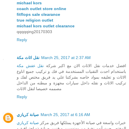
michael kors
coach outlet store online
fitflops sale clearance
true religion outlet
michael kors outlet clearance
qqqqqing20170303
Reply
نقل اثاث مكة
March 25, 2017 at 2:37 AM
افضل خدمات نقل الاثاث الان مع اكبر شركة
نقل عفش مكة
باستخدام احدث التقنيات المستخدمة في فك و تركيب جميع اناوع
الاثاث و تغليفه بمواد خاصه بشركتنا علي يد فريق مختص لفك و
تركيب الاثاث و نقله داخل سيارات مجهزة و مبطنه من الداخل
مصممه خصيصا لنقل الاثاث
Reply
صيانة كريازي
March 25, 2017 at 6:16 AM
خبرات واسعة في صيانة الأجهزة يمتلكها فريق مركز
صيانة كريازي
المختص حيث أنهم نخبة من مهندسين و فنيين صيانة ذو إحترافية و