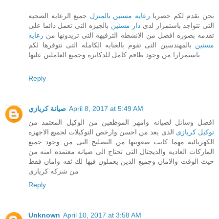
نحن نقدم لكم حصريا
رعايه مسنين بالمنزل
جميع الرعايه الصحيه
التى تتواجد باستمرار لدى
دار مسنين
بالجيزه التى تعمل دائما على
تقدمه بصوره افضل من الانشطه الترفيهه التى تريدونها من
رعايه
مسنين
بالمهندسين التى تقوم بالعنايه الكامله التى نتوفرها لكم
باستمرارا من وجود طاقم كامل للدكاتره وجميع العاملين عليها .
Reply
صيانة كريازي
April 8, 2017 at 5:49 AM
افضل وسائل لصيانه وامهر الموظفين من الوكيل المعتمد من
توكيل كريازى
الذى يعد من احسن وارخص التوكيلات لجميع الاجهزه
الكهربائيه مهما كانت صعوبتها من التصليح التى من وجود جميع
الماركات العاديه والديجتال التى تحتاج الى صيانه معتمده امنه من
حيث الوقت والامان وجميع الذين يعملون فيها لك ثقه وامان فقط
من شركه كريازى
Reply
Unknown
April 10, 2017 at 3:58 AM