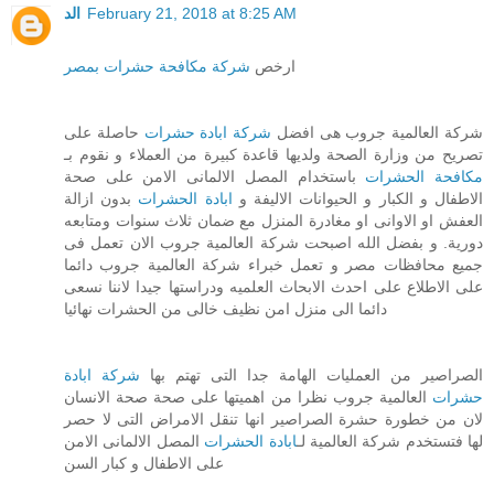
الد
February 21, 2018 at 8:25 AM
ارخص
شركة مكافحة حشرات بمصر
شركة العالمية جروب هى افضل
شركة ابادة حشرات
حاصلة على
تصريح من وزارة الصحة ولديها قاعدة كبيرة من العملاء و نقوم بـ
مكافحة الحشرات
باستخدام المصل الالمانى الامن على صحة
الاطفال و الكبار و الحيوانات الاليفة و
ابادة الحشرات
بدون ازالة
العفش او الاوانى او مغادرة المنزل مع ضمان ثلاث سنوات ومتابعه
دورية. و بفضل الله اصبحت شركة العالمية جروب الان تعمل فى
جميع محافظات مصر و تعمل خبراء شركة العالمية جروب دائما
على الاطلاع على احدث الابحاث العلميه ودراستها جيدا لاننا نسعى
دائما الى منزل امن نظيف خالى من الحشرات نهائيا
الصراصير من العمليات الهامة جدا التى تهتم بها
شركة ابادة
حشرات
العالمية جروب نظرا من اهميتها على صحة صحة الانسان
لان من خطورة حشرة الصراصير انها تنقل الامراض التى لا حصر
لها فتستخدم شركة العالمية لـ
ابادة الحشرات
المصل الالمانى الامن
على الاطفال و كبار السن