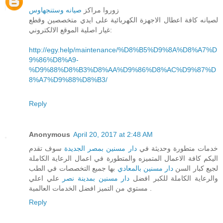
زوروا مراكز
صيانه وستنجهاوس
لصيانه كافة اعطال الاجهزة الكهربائية على ايدي متخصصين وقطع
غيار اصلية الموقع الالكتروني:
http://egy.help/maintenance/%D8%B5%D9%8A%D8%A7%D
9%86%D8%A9-
%D9%88%D8%B3%D8%AA%D9%86%D8%AC%D9%87%D
8%A7%D9%88%D8%B3/
Reply
Anonymous
April 20, 2017 at 2:48 AM
خدمات متطورة وحديثة في
دار مسنين بمصر الجديدة
سوف تقدم
اليكم كافة الاعمال المتميزه والمتطورة في اعمال الرعاية الكاملة
لجيع كبار السن
دار مسنين بالمعادي
بها جميع التخصصات في الطب
والرعاية الكاملة للكبر افضل
دار مسنين بمدينة نصر
علي اعلي
مستوي من التميز افضل الخدمات العالمية .
Reply