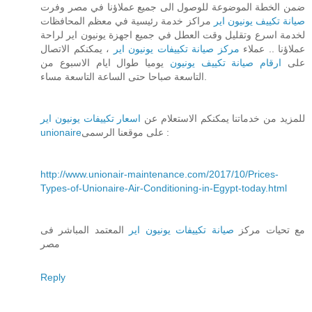
ضمن الخطة الموضوعة للوصول الى جميع عملاؤنا في مصر وفرت
صيانة تكييف يونيون اير
مراكز خدمة رئيسية في معظم المحافظات
لخدمة اسرع وتقليل وقت العطل في جميع اجهزة يونيون اير لراحة
عملاؤنا .. عملاء
مركز صيانة تكييفات يونيون اير
، يمكنكم الاتصال
على
ارقام صيانة تكييف يونيون
يوميا طوال ايام الاسبوع من
التاسعة صباحا حتى الساعة التاسعة مساء.
للمزيد من خدماتنا يمكنكم الاستعلام عن
اسعار تكييفات يونيون اير
unionaire
على موقعنا الرسمى :
http://www.unionair-maintenance.com/2017/10/Prices-
Types-of-Unionaire-Air-Conditioning-in-Egypt-today.html
مع تحيات مركز
صيانة تكييفات يونيون اير
المعتمد المباشر فى
مصر
Reply