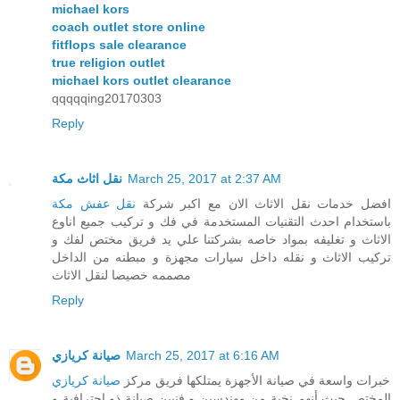
michael kors
coach outlet store online
fitflops sale clearance
true religion outlet
michael kors outlet clearance
qqqqqing20170303
Reply
نقل اثاث مكة
March 25, 2017 at 2:37 AM
افضل خدمات نقل الاثاث الان مع اكبر شركة
نقل عفش مكة
باستخدام احدث التقنيات المستخدمة في فك و تركيب جميع اناوع
الاثاث و تغليفه بمواد خاصه بشركتنا علي يد فريق مختص لفك و
تركيب الاثاث و نقله داخل سيارات مجهزة و مبطنه من الداخل
مصممه خصيصا لنقل الاثاث
Reply
صيانة كريازي
March 25, 2017 at 6:16 AM
خبرات واسعة في صيانة الأجهزة يمتلكها فريق مركز
صيانة كريازي
المختص حيث أنهم نخبة من مهندسين و فنيين صيانة ذو إحترافية و