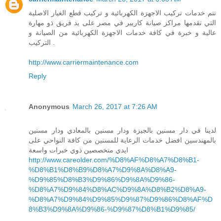
تتم خدمات تركيب الاجهزة الكهربائية و تركيب قطع الغيار الاصلية
التي تقدمها مراكز صيانة كاريير في مصر على يد فريق ذو مهارة
عالية و خبرة في كافة خدمات الاجهزة الكهربائية من الصيانة و
التركيب .
http://www.carriermaintenance.com
Reply
Anonymous
March 26, 2017 at 7:26 AM
لدينا في دار مسنين بالجيزة ودار مسنين بالمعادي ودار مسنين
بالمهندسين افضل خدمات الرعاية للمسنين من كافة النواحي على
ايدي متخصصين ذوي خبرات واسعة
http://www.careolder.com/%D8%AF%D8%A7%D8%B1-
%D8%B1%D8%B9%D8%A7%D9%8A%D8%A9-
%D9%85%D8%B3%D9%86%D9%8A%D9%86-
%D8%A7%D9%84%D8%AC%D9%8A%D8%B2%D8%A9-
%D8%A7%D9%84%D9%85%D9%87%D9%86%D8%AF%D
8%B3%D9%8A%D9%86-%D9%87%D8%B1%D9%85/