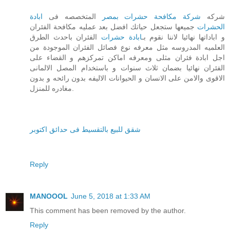
شركه
شركة مكافحة حشرات بمصر
المتخصصه فى
ابادة
الحشرات
جميعها ستجعل حياتك افضل بعد عمليه مكافحة الفئران
و اباداتها نهائيا لاننا نقوم بـ
ابادة حشرات
الفئران باحدث الطرق
العلميه المدروسه مثل معرفه نوع فصائل الفئران الموجودة من
اجل ابادة فئران مثلى ومعرفه اماكن تمركزهم و القضاء على
الفئران نهائيا بضمان ثلاث سنوات و باستخدام المصل الالمانى
الاقوى والامن على الانسان و الحيوانات الاليفه بدون رائحه و بدون
مغادره للمنزل.
شقق للبيع بالتقسيط فى حدائق اكتوبر
Reply
MANOOOL
June 5, 2018 at 1:33 AM
This comment has been removed by the author.
Reply